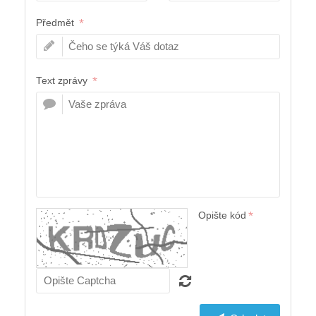
*
Předmět
*
Text zprávy
*
Opište kód